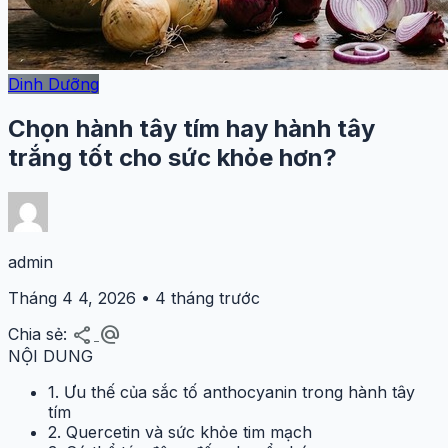
Dinh Dưỡng
Chọn hành tây tím hay hành tây
trắng tốt cho sức khỏe hơn?
admin
Tháng 4 4, 2026 • 4 tháng trước
share
alternate_email
Chia sẻ:
NỘI DUNG
1. Ưu thế của sắc tố anthocyanin trong hành tây
tím
2. Quercetin và sức khỏe tim mạch