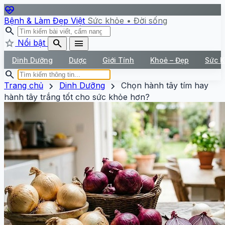
ecg_heart
Bệnh & Làm Đẹp Việt
Sức khỏe • Đời sống
search
star
search
menu
Nổi bật
Dinh Dưỡng
Dược
Giới Tính
Khoẻ – Đẹp
Sức 
search
chevron_right
chevron_right
Trang chủ
Dinh Dưỡng
Chọn hành tây tím hay
hành tây trắng tốt cho sức khỏe hơn?