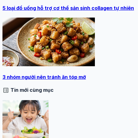
5 loại đồ uống hỗ trợ cơ thể sản sinh collagen tự nhiên
3 nhóm người nên tránh ăn tóp mỡ
list_alt
Tin mới cùng mục