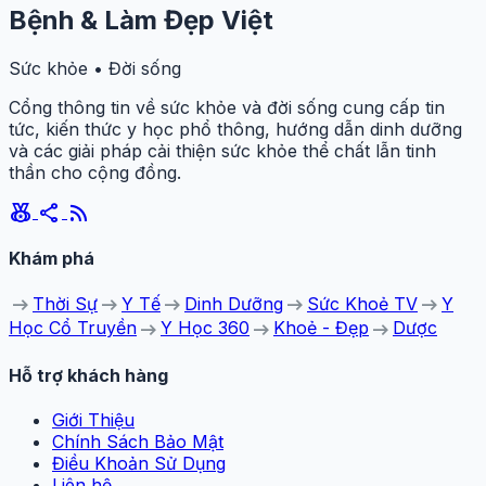
Bệnh & Làm Đẹp Việt
Sức khỏe • Đời sống
Cổng thông tin về sức khỏe và đời sống cung cấp tin
tức, kiến thức y học phổ thông, hướng dẫn dinh dưỡng
và các giải pháp cải thiện sức khỏe thể chất lẫn tinh
thần cho cộng đồng.
social_leaderboard
share
rss_feed
Khám phá
arrow_right_alt
arrow_right_alt
arrow_right_alt
arrow_right_alt
arrow_right_alt
Thời Sự
Y Tế
Dinh Dưỡng
Sức Khoẻ TV
Y
arrow_right_alt
arrow_right_alt
arrow_right_alt
Học Cổ Truyền
Y Học 360
Khoẻ - Đẹp
Dược
Hỗ trợ khách hàng
Giới Thiệu
Chính Sách Bảo Mật
Điều Khoản Sử Dụng
Liên hệ