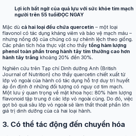
Lợi ích bất ngờ của quả lựu với sức khỏe tim mạch
người trên 55 tuổi
ĐỌC NGAY
Mặc dù
cả hai loại đều chứa quercetin
– một loại
flavonol có tác dụng kháng viêm và bảo vệ mạch máu –
nhưng nồng độ của chúng có sự chênh lệch theo giống.
Các phân tích hóa thực vật cho thấy
tổng hàm lượng
phenol toàn phần trong hành tây tím thường cao hơn
hành tây trắng
khoảng 20% đến 30%.
Nghiên cứu trên Tạp chí Dinh dưỡng Anh (British
Journal of Nutrition) cho thấy quercetin chiết xuất từ
lớp vỏ ngoài của hành có tác dụng hỗ trợ duy trì huyết
áp ổn định ở những đối tượng có nguy cơ tim mạch.
Một lưu ý quan trọng về mặt khoa học: 80% hàm lượng
flavonoid tập trung ở các lớp vỏ ngoài cùng. Do đó, việc
gọt bỏ quá sâu lớp vỏ ngoài sẽ làm thất thoát phần lớn
giá trị dinh dưỡng của cả hai loại hành.
3. Có thể tác động đến chuyển hóa