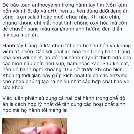
Để bảo toàn anthocyanin trong hành tây tím (vốn kém
bền với nhiệt độ và pH), nên ưu tiên dùng dưới dạng ăn
sống, trộn salad hoặc muối chua nhẹ. Khi nấu chín,
chúng không chỉ mất hoạt tính chống oxy hóa mà còn
dễ chuyển sang màu xám/xanh ảnh hưởng đến thẩm
mỹ của món ăn.
Hành tây trắng là lựa chọn tốt cho hệ tiêu hóa và kháng
viêm tự nhiên. Các sợi chất xơ hòa tan trong hành trắng
khá bền với nhiệt, do đó loại hành này rất thích hợp cho
các món nấu chín như súp, hầm hoặc xào. Sau khi cắt,
nên để hành nghỉ khoảng 10 phút trước khi chế biến.
Khoảng thời gian này giúp kích hoạt tối đa các enzyme,
cho phép chúng tạo ra nhiều nhất các hợp chất bảo vệ
sức khỏe.
Việc luân phiên sử dụng cả hai loại hành trong chế độ
ăn là cách hợp lý nhất để tận dụng các hoạt chất sinh
học mà họ hành tỏi mang lại.