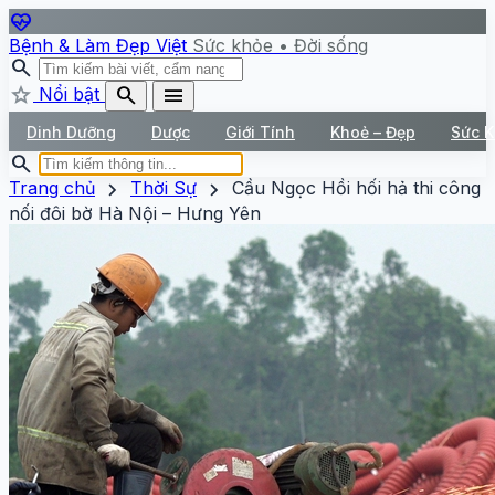
ecg_heart
Bệnh & Làm Đẹp Việt
Sức khỏe • Đời sống
search
star
search
menu
Nổi bật
Dinh Dưỡng
Dược
Giới Tính
Khoẻ – Đẹp
Sức 
search
chevron_right
chevron_right
Trang chủ
Thời Sự
Cầu Ngọc Hồi hối hả thi công
nối đôi bờ Hà Nội – Hưng Yên