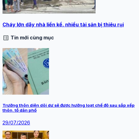
Cháy lớn dãy nhà liền kề, nhiều tài sản bị thiêu rụi
list_alt
Tin mới cùng mục
Trưởng thôn diện dôi dư sẽ được hưởng loạt chế độ sau sắp xếp
thôn, tổ dân phố
29/07/2026