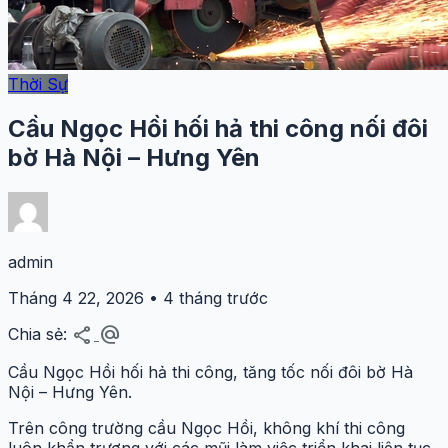
Thời Sự
Cầu Ngọc Hồi hối hả thi công nối đôi
bờ Hà Nội – Hưng Yên
admin
Tháng 4 22, 2026 • 4 tháng trước
share
alternate_email
Chia sẻ:
Cầu Ngọc Hồi hối hả thi công, tăng tốc nối đôi bờ Hà
Nội – Hưng Yên.
Trên công trường cầu Ngọc Hồi, không khí thi công