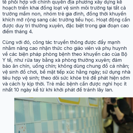
tế phối hợp với chính quyền địa phương xây dựng kế
hoạch triển khai đồng loạt vệ sinh môi trường tại tất cả
trường mầm non, nhóm trẻ gia đình, đồng thời khuyến
khích mở rộng sang các trường tiểu học. Hoạt động cần
được duy trì thường xuyên, đặc biệt trong giai đoạn cao
điểm tháng 4.
Cùng với đó, công tác truyền thông được đẩy mạnh
nhằm nâng cao nhận thức cho giáo viên và phụ huynh
về các biện pháp phòng bệnh theo khuyến cáo của Bộ
Y tế, như rửa tay bằng xà phòng thường xuyên; đảm
bảo ăn chín, uống chín; không dùng chung đồ cá nhân;
vệ sinh đồ chơi, bề mặt tiếp xúc hằng ngày; sử dụng nhà
tiêu hợp vệ sinh; theo dõi sức khỏe trẻ để phát hiện sớm
và cách ly kịp thời. Trẻ mắc bệnh cần được nghỉ học ít
nhất 10 ngày kể từ khi khởi phát để tránh lây lan.