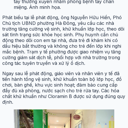
tay thường xuyên nhằm phòng bệnh tay chân
miệng. Ảnh minh họa.
Phát biểu tại lễ phát động, ông Nguyễn Hữu Hiển, Phó
Chủ tịch UBND phường Hà Đông, yêu cầu các nhà
trường tăng cường vệ sinh, khử khuẩn lớp học, theo dõi
sát tình trạng sức khỏe học sinh. Phụ huynh cần chủ
động theo dõi con em tại nhà, đưa trẻ đi khám khi có
dấu hiệu bất thường và không cho trẻ đến lớp khi nghi
mắc bệnh. Trạm y tế phường được giao nhiệm vụ tăng
cường giám sát dịch tễ, phối hợp với nhà trường trong
công tác tuyên truyền và xử lý ổ dịch.
Ngay sau lễ phát động, giáo viên và nhân viên y tế đã
tiến hành tổng vệ sinh, khử khuẩn toàn bộ lớp học, đồ
chơi, bàn ghế, khu vực sinh hoạt; đảm bảo cung cấp
đầy đủ xà phòng, nước sạch cho trẻ rửa tay. Các hóa
chất khử khuẩn như Cloramin B được sử dụng đúng quy
định.