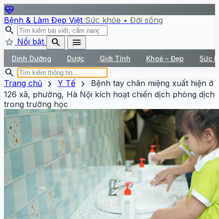
ecg_heart
Bệnh & Làm Đẹp Việt
Sức khỏe • Đời sống
search
star
search
menu
Nổi bật
Dinh Dưỡng
Dược
Giới Tính
Khoẻ – Đẹp
Sức 
search
chevron_right
chevron_right
Trang chủ
Y Tế
Bệnh tay chân miệng xuất hiện ở
126 xã, phường, Hà Nội kích hoạt chiến dịch phòng dịch
trong trường học