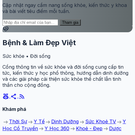
Cập nhật ngay cẩm nang sống khỏe, kiến thức y khoa
và bài viết tiêu điểm mỗi tuần.
Tham gia
ecg_heart
Bệnh & Làm Đẹp Việt
Sức khỏe • Đời sống
Cổng thông tin về sức khỏe và đời sống cung cấp tin
tức, kiến thức y học phổ thông, hướng dẫn dinh dưỡng
và các giải pháp cải thiện sức khỏe thể chất lẫn tinh
thần cho cộng đồng.
social_leaderboard
share
rss_feed
Khám phá
arrow_right_alt
arrow_right_alt
arrow_right_alt
arrow_right_alt
arrow_right_alt
Thời Sự
Y Tế
Dinh Dưỡng
Sức Khoẻ TV
Y
arrow_right_alt
arrow_right_alt
arrow_right_alt
Học Cổ Truyền
Y Học 360
Khoẻ - Đẹp
Dược