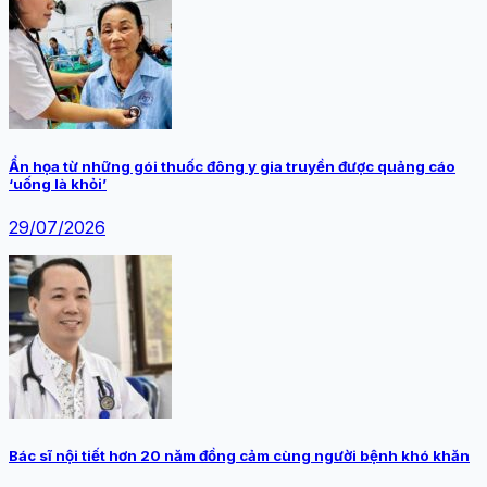
Ẩn họa từ những gói thuốc đông y gia truyền được quảng cáo
‘uống là khỏi’
29/07/2026
Bác sĩ nội tiết hơn 20 năm đồng cảm cùng người bệnh khó khăn