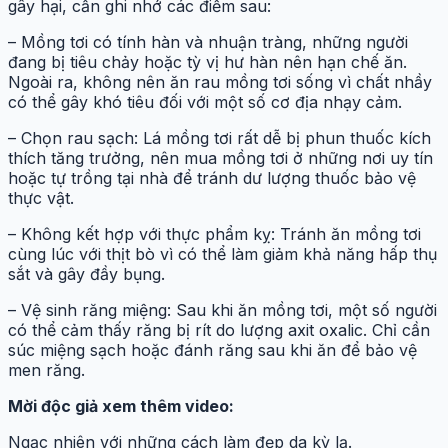
gây hại, cần ghi nhớ các điểm sau:
– Mồng tơi có tính hàn và nhuận tràng, những người
đang bị tiêu chảy hoặc tỳ vị hư hàn nên hạn chế ăn.
Ngoài ra, không nên ăn rau mồng tơi sống vì chất nhầy
có thể gây khó tiêu đối với một số cơ địa nhạy cảm.
– Chọn rau sạch: Lá mồng tơi rất dễ bị phun thuốc kích
thích tăng trưởng, nên mua mồng tơi ở những nơi uy tín
hoặc tự trồng tại nhà để tránh dư lượng thuốc bảo vệ
thực vật.
– Không kết hợp với thực phẩm kỵ: Tránh ăn mồng tơi
cùng lúc với thịt bò vì có thể làm giảm khả năng hấp thụ
sắt và gây đầy bụng.
– Vệ sinh răng miệng: Sau khi ăn mồng tơi, một số người
có thể cảm thấy răng bị rít do lượng axit oxalic. Chỉ cần
súc miệng sạch hoặc đánh răng sau khi ăn để bảo vệ
men răng.
Mời độc giả xem thêm video:
Ngạc nhiên với những cách làm đẹp da kỳ lạ.