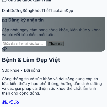
label
DinhDưỡng
SốngKhỏe
ThểThao
LàmĐẹp
forward_to_inbox
Đăng ký nhận tin
Cập nhật ngay cẩm nang sống khỏe, kiến thức y khoa
và bài viết tiêu điểm mỗi tuần.
Tham gia
ecg_heart
Bệnh & Làm Đẹp Việt
Sức khỏe • Đời sống
Cổng thông tin về sức khỏe và đời sống cung cấp tin
tức, kiến thức y học phổ thông, hướng dẫn dinh dưỡng
và các giải pháp cải thiện sức khỏe thể chất lẫn tinh
thần cho cộng đồng.
social_leaderboard
share
rss_feed