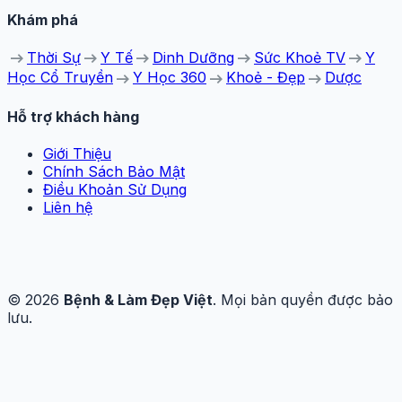
Khám phá
arrow_right_alt
arrow_right_alt
arrow_right_alt
arrow_right_alt
arrow_right_alt
Thời Sự
Y Tế
Dinh Dưỡng
Sức Khoẻ TV
Y
arrow_right_alt
arrow_right_alt
arrow_right_alt
Học Cổ Truyền
Y Học 360
Khoẻ - Đẹp
Dược
Hỗ trợ khách hàng
Giới Thiệu
Chính Sách Bảo Mật
Điều Khoản Sử Dụng
Liên hệ
© 2026
Bệnh & Làm Đẹp Việt
. Mọi bản quyền được bảo
lưu.