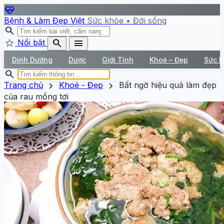
ecg_heart
Bệnh & Làm Đẹp Việt
Sức khỏe • Đời sống
search
star
search
menu
Nổi bật
Dinh Dưỡng
Dược
Giới Tính
Khoẻ – Đẹp
Sức 
search
chevron_right
chevron_right
Trang chủ
Khoẻ - Đẹp
Bất ngờ hiệu quả làm đẹp
của rau mồng tơi