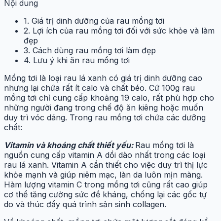
Nội dung
1. Giá trị dinh dưỡng của rau mồng tơi
2. Lợi ích của rau mồng tơi đối với sức khỏe và làm
đẹp
3. Cách dùng rau mồng tơi làm đẹp
4. Lưu ý khi ăn rau mồng tơi
Mồng tơi là loại rau lá xanh có giá trị dinh dưỡng cao
nhưng lại chứa rất ít calo và chất béo. Cứ 100g rau
mồng tơi chỉ cung cấp khoảng 19 calo, rất phù hợp cho
những người đang trong chế độ ăn kiêng hoặc muốn
duy trì vóc dáng. Trong rau mồng tơi chứa các dưỡng
chất:
Vitamin và khoáng chất thiết yếu:
Rau mồng tơi là
nguồn cung cấp vitamin A dồi dào nhất trong các loại
rau lá xanh. Vitamin A cần thiết cho việc duy trì thị lực
khỏe mạnh và giúp niêm mạc, làn da luôn mịn màng.
Hàm lượng vitamin C trong mồng tơi cũng rất cao giúp
cơ thể tăng cường sức đề kháng, chống lại các gốc tự
do và thúc đẩy quá trình sản sinh collagen.