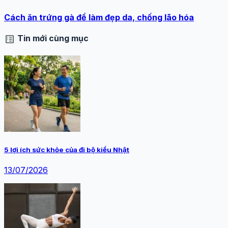
Cách ăn trứng gà để làm đẹp da, chống lão hóa
list_alt
Tin mới cùng mục
5 lợi ích sức khỏe của đi bộ kiểu Nhật
13/07/2026