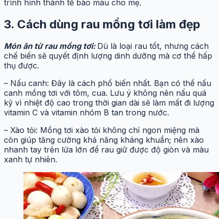
trình hình thành tế bào máu cho mẹ.
3. Cách dùng rau mồng tơi làm đẹp
Món ăn từ rau mồng tơi:
Dù là loại rau tốt, nhưng cách
chế biến sẽ quyết định lượng dinh dưỡng mà cơ thể hấp
thụ được.
– Nấu canh: Đây là cách phổ biến nhất. Bạn có thể nấu
canh mồng tơi với tôm, cua. Lưu ý không nên nấu quá
kỹ vì nhiệt độ cao trong thời gian dài sẽ làm mất đi lượng
vitamin C và vitamin nhóm B tan trong nước.
– Xào tỏi: Mồng tơi xào tỏi không chỉ ngon miệng mà
còn giúp tăng cường khả năng kháng khuẩn; nên xào
nhanh tay trên lửa lớn để rau giữ được độ giòn và màu
xanh tự nhiên.