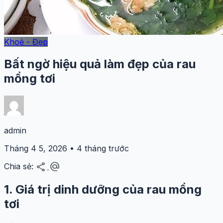
Khoẻ - Đẹp
Bất ngờ hiệu quả làm đẹp của rau
mồng tơi
admin
Tháng 4 5, 2026 • 4 tháng trước
share
alternate_email
Chia sẻ:
1. Giá trị dinh dưỡng của rau mồng
tơi