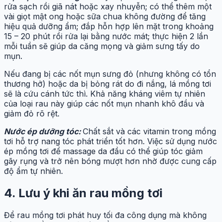
rửa sạch rồi giã nát hoặc xay nhuyễn; có thể thêm một
vài giọt mật ong hoặc sữa chua không đường để tăng
hiệu quả dưỡng ẩm; đắp hỗn hợp lên mặt trong khoảng
15 – 20 phút rồi rửa lại bằng nước mát; thực hiện 2 lần
mỗi tuần sẽ giúp da căng mọng và giảm sưng tấy do
mụn.
Nếu đang bị các nốt mụn sưng đỏ (nhưng không có tổn
thương hở) hoặc da bị bỏng rát do đi nắng, lá mồng tơi
sẽ là cứu cánh tức thì. Khả năng kháng viêm tự nhiên
của loại rau này giúp các nốt mụn nhanh khô đầu và
giảm đỏ rõ rệt.
Nước ép dưỡng tóc:
Chất sắt và các vitamin trong mồng
tơi hỗ trợ nang tóc phát triển tốt hơn. Việc sử dụng nước
ép mồng tơi để massage da đầu có thể giúp tóc giảm
gãy rụng và trở nên bóng mượt hơn nhờ được cung cấp
độ ẩm tự nhiên.
4. Lưu ý khi ăn rau mồng tơi
Để rau mồng tơi phát huy tối đa công dụng mà không