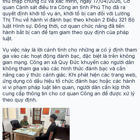
thu thập chứng cứ và xác minh, ngày 17/04/2026, Cơ
quan Cảnh sát điều tra Công an tỉnh Phú Thọ đã ra
quyết định khởi tố vụ án, khởi tố bị can đối với Lường
Thị Thu về hành vi đánh bạc theo khoản 2 Điều 321 Bộ
luật Hình sự. Đồng thời, cơ quan chức năng đã tiến
hành bắt bị can để tạm giam theo quy định của pháp
luật.
Vụ việc này là lời cảnh tỉnh cho những ai có ý định tham
gia vào các hoạt động đánh bạc, đặc biệt là trên không
gian mạng. Công an xã Quy Đức khuyến cáo người dân
không tham gia vào các hình thức đánh bạc và cần
nâng cao ý thức cảnh giác. Khi phát hiện các trang web,
ứng dụng có dấu hiệu tổ chức đánh bạc hoặc các hành
vi vi phạm pháp luật liên quan, người dân cần kịp thời
cung cấp thông tin cho cơ quan Công an để được xử lý
theo quy định.