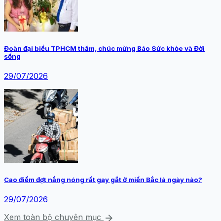
Đoàn đại biểu TPHCM thăm, chúc mừng Báo Sức khỏe và Đời
sống
29/07/2026
Cao điểm đợt nắng nóng rất gay gắt ở miền Bắc là ngày nào?
29/07/2026
arrow_forward
Xem toàn bộ chuyên mục