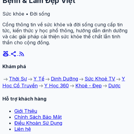
Bệnh & Làm Đẹp Việt
Sức khỏe • Đời sống
Cổng thông tin về sức khỏe và đời sống cung cấp tin
tức, kiến thức y học phổ thông, hướng dẫn dinh dưỡng
và các giải pháp cải thiện sức khỏe thể chất lẫn tinh
thần cho cộng đồng.
social_leaderboard
share
rss_feed
Khám phá
arrow_right_alt
arrow_right_alt
arrow_right_alt
arrow_right_alt
arrow_right_alt
Thời Sự
Y Tế
Dinh Dưỡng
Sức Khoẻ TV
Y
arrow_right_alt
arrow_right_alt
arrow_right_alt
Học Cổ Truyền
Y Học 360
Khoẻ - Đẹp
Dược
Hỗ trợ khách hàng
Giới Thiệu
Chính Sách Bảo Mật
Điều Khoản Sử Dụng
Liên hệ