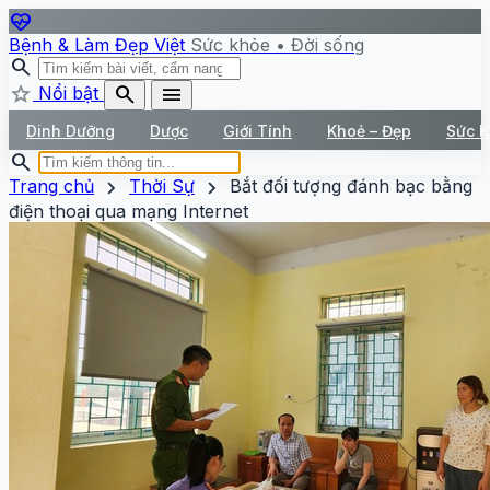
ecg_heart
Bệnh & Làm Đẹp Việt
Sức khỏe • Đời sống
search
star
search
menu
Nổi bật
Dinh Dưỡng
Dược
Giới Tính
Khoẻ – Đẹp
Sức 
search
chevron_right
chevron_right
Trang chủ
Thời Sự
Bắt đối tượng đánh bạc bằng
điện thoại qua mạng Internet