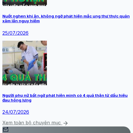
Nuốt nghẹn khi ăn, không ngờ phát hiện mắc ung thư thực quản
xâm lấn nguy hiểm
25/07/2026
Người phụ nữ bất ngờ phát hiện mình có 4 quả thận từ dấu hiệu
đau hông lưng
24/07/2026
arrow_forward
Xem toàn bộ chuyên mục
mark_email_unread