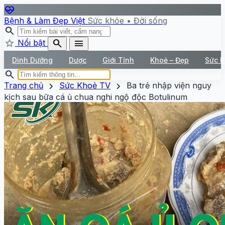
ecg_heart
Bệnh & Làm Đẹp Việt
Sức khỏe • Đời sống
search
star
search
menu
Nổi bật
Dinh Dưỡng
Dược
Giới Tính
Khoẻ – Đẹp
Sức 
search
chevron_right
chevron_right
Trang chủ
Sức Khoẻ TV
Ba trẻ nhập viện nguy
kịch sau bữa cá ủ chua nghi ngộ độc Botulinum