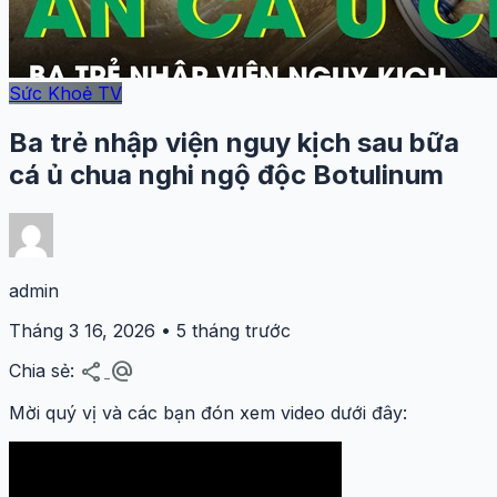
Sức Khoẻ TV
Ba trẻ nhập viện nguy kịch sau bữa
cá ủ chua nghi ngộ độc Botulinum
admin
Tháng 3 16, 2026 • 5 tháng trước
share
alternate_email
Chia sẻ:
Mời quý vị và các bạn đón xem video dưới đây: