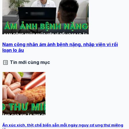
Nam công nhân ám ảnh bệnh nặng, nhập viện vì rối
loạn lo âu
list_alt
Tin mới cùng mục
Ăn xúc xích, thịt chế biến sẵn mỗi ngày nguy cơ ung thư miệng