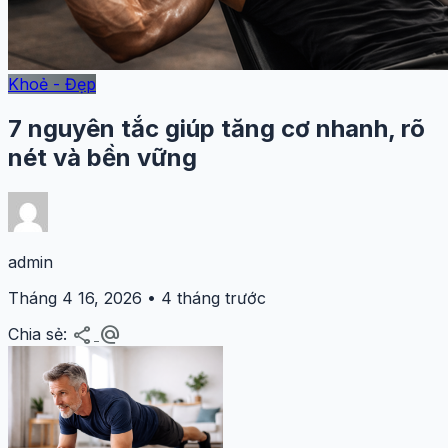
Khoẻ - Đẹp
7 nguyên tắc giúp tăng cơ nhanh, rõ
nét và bền vững
admin
Tháng 4 16, 2026 • 4 tháng trước
share
alternate_email
Chia sẻ: