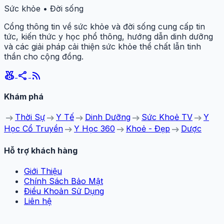
Sức khỏe • Đời sống
Cổng thông tin về sức khỏe và đời sống cung cấp tin
tức, kiến thức y học phổ thông, hướng dẫn dinh dưỡng
và các giải pháp cải thiện sức khỏe thể chất lẫn tinh
thần cho cộng đồng.
social_leaderboard
share
rss_feed
Khám phá
arrow_right_alt
arrow_right_alt
arrow_right_alt
arrow_right_alt
arrow_right_alt
Thời Sự
Y Tế
Dinh Dưỡng
Sức Khoẻ TV
Y
arrow_right_alt
arrow_right_alt
arrow_right_alt
Học Cổ Truyền
Y Học 360
Khoẻ - Đẹp
Dược
Hỗ trợ khách hàng
Giới Thiệu
Chính Sách Bảo Mật
Điều Khoản Sử Dụng
Liên hệ