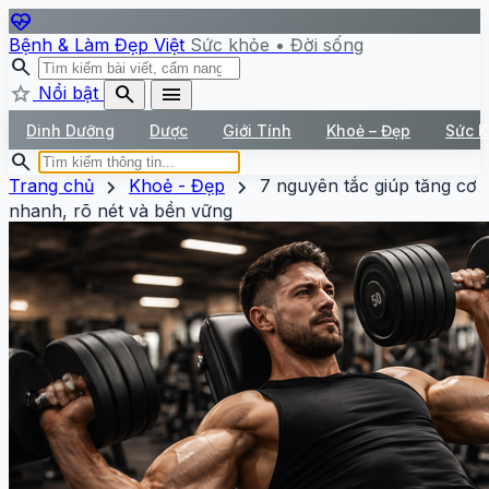
ecg_heart
Bệnh & Làm Đẹp Việt
Sức khỏe • Đời sống
search
star
search
menu
Nổi bật
Dinh Dưỡng
Dược
Giới Tính
Khoẻ – Đẹp
Sức 
search
chevron_right
chevron_right
Trang chủ
Khoẻ - Đẹp
7 nguyên tắc giúp tăng cơ
nhanh, rõ nét và bền vững