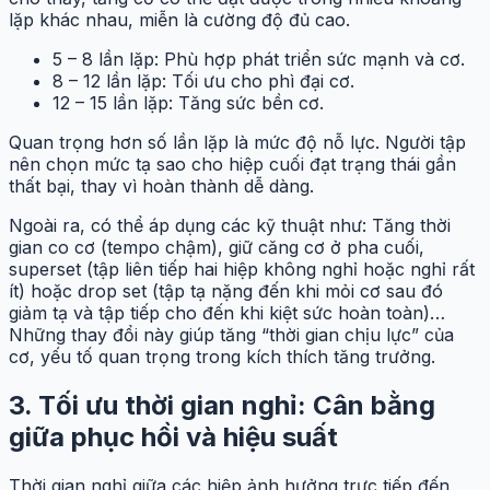
lặp khác nhau, miễn là cường độ đủ cao.
5 – 8 lần lặp: Phù hợp phát triển sức mạnh và cơ.
8 – 12 lần lặp: Tối ưu cho phì đại cơ.
12 – 15 lần lặp: Tăng sức bền cơ.
Quan trọng hơn số lần lặp là mức độ nỗ lực. Người tập
nên chọn mức tạ sao cho hiệp cuối đạt trạng thái gần
thất bại, thay vì hoàn thành dễ dàng.
Ngoài ra, có thể áp dụng các kỹ thuật như: Tăng thời
gian co cơ (tempo chậm), giữ căng cơ ở pha cuối,
superset (tập liên tiếp hai hiệp không nghỉ hoặc nghỉ rất
ít) hoặc drop set (tập tạ nặng đến khi mỏi cơ sau đó
giảm tạ và tập tiếp cho đến khi kiệt sức hoàn toàn)…
Những thay đổi này giúp tăng “thời gian chịu lực” của
cơ, yếu tố quan trọng trong kích thích tăng trưởng.
3. Tối ưu thời gian nghỉ: Cân bằng
giữa phục hồi và hiệu suất
Thời gian nghỉ giữa các hiệp ảnh hưởng trực tiếp đến