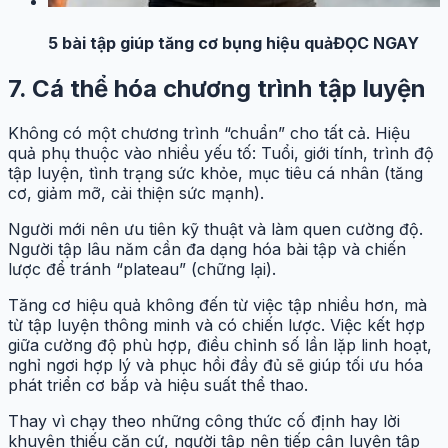
5 bài tập giúp tăng cơ bụng hiệu quả
ĐỌC NGAY
7. Cá thể hóa chương trình tập luyện
Không có một chương trình “chuẩn” cho tất cả. Hiệu
quả phụ thuộc vào nhiều yếu tố: Tuổi, giới tính, trình độ
tập luyện, tình trạng sức khỏe, mục tiêu cá nhân (tăng
cơ, giảm mỡ, cải thiện sức mạnh).
Người mới nên ưu tiên kỹ thuật và làm quen cường độ.
Người tập lâu năm cần đa dạng hóa bài tập và chiến
lược để tránh “plateau” (chững lại).
Tăng cơ hiệu quả không đến từ việc tập nhiều hơn, mà
từ tập luyện thông minh và có chiến lược. Việc kết hợp
giữa cường độ phù hợp, điều chỉnh số lần lặp linh hoạt,
nghỉ ngơi hợp lý và phục hồi đầy đủ sẽ giúp tối ưu hóa
phát triển cơ bắp và hiệu suất thể thao.
Thay vì chạy theo những công thức cố định hay lời
khuyên thiếu căn cứ, người tập nên tiếp cận luyện tập