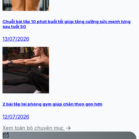
Chuỗi bài tập 10 phút buổi tối giúp tăng cường sức mạnh lưng
sau tuổi 50
13/07/2026
2 bài tập tại phòng gym giúp chân thon gọn hơn
12/07/2026
arrow_forward
Xem toàn bộ chuyên mục
mark_email_unread