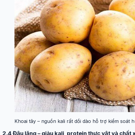
Khoai tây – nguồn kali rất dồi dào hỗ trợ kiểm soát h
2.4 Đậu lăng – giàu kali, protein thực vật và chất 