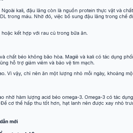
goài kali, đậu lăng còn là nguồn protein thực vật và chất
 LDL trong máu. Nhờ đó, việc bổ sung đậu lăng trong chế đ
hoặc kết hợp với rau củ trong bữa ăn.
à chất béo không bão hòa. Magiê và kali có tác dụng phối
cũng hỗ trợ giảm viêm và bảo vệ tim mạch.
. Vì vậy, chỉ nên ăn một lượng nhỏ mỗi ngày, khoảng một 
cao nhờ hàm lượng acid béo omega-3. Omega-3 có tác dụn
 Để cơ thể hấp thu tốt hơn, hạt lanh nên được xay nhỏ trư
 dẫn mới