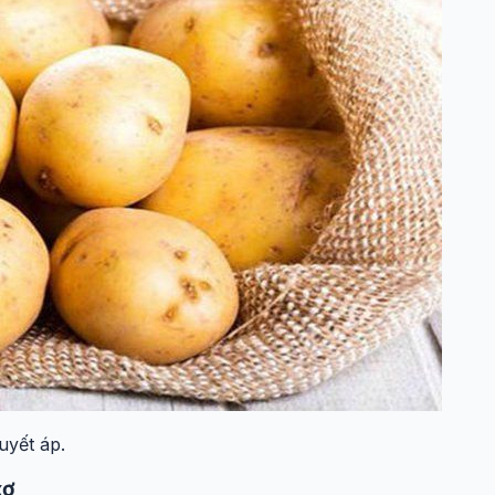
uyết áp.
xơ