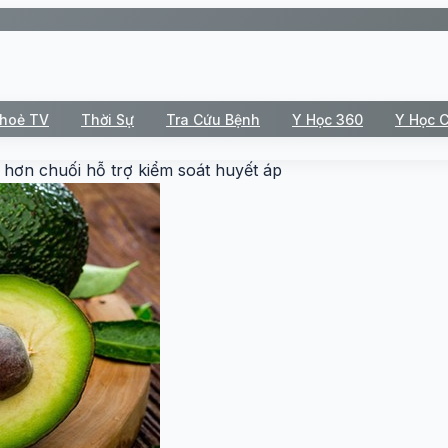
Khoẻ TV
Thời Sự
Tra Cứu Bệnh
Y Học 360
Y Học 
i hơn chuối hỗ trợ kiểm soát huyết áp