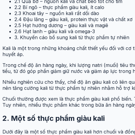
2.1 Quả bơ – nguồn kali và chất béo tốt cho tim
2.2 Bí ngô – thực phẩm giàu kali, ít calo
2.3 Khoai tây – nguồn kali rất dồi dào
2.4 Đậu lăng – giàu kali, protein thực vật và chất xơ
2.5 Hạt hướng dương – giàu kali và magiê
2.6 Hạt lanh – giàu kali và omega-3
3. Khuyến cáo bổ sung kali từ thực phẩm tự nhiên
Kali là một trong những khoáng chất thiết yếu đối với cơ 
huyết áp.
Trong chế độ ăn hàng ngày, khi lượng natri (muối) tiêu t
tiểu, từ đó góp phần giảm giữ nước và giảm áp lực trong 
Nhiều nghiên cứu cho thấy, chế độ ăn giàu kali có liên 
nên tăng cường kali từ thực phẩm tự nhiên nhằm hỗ trợ k
Chuối thường được xem là thực phẩm giàu kali phổ biến.
Tuy nhiên, nhiều thực phẩm khác trong bữa ăn hàng ngày
2. Một số thực phẩm giàu kali
Dưới đây là một số thực phẩm giàu kali hơn chuối và đồng