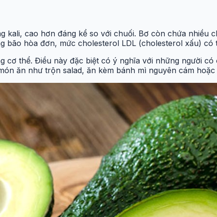
kali, cao hơn đáng kể so với chuối. Bơ còn chứa nhiều ch
g bão hòa đơn, mức cholesterol LDL (cholesterol xấu) có 
ong cơ thể. Điều này đặc biệt có ý nghĩa với những người 
món ăn như trộn salad, ăn kèm bánh mì nguyên cám hoặc x