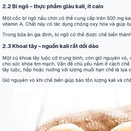
2.2 Bí ngô – thực phẩm giàu kali, ít calo
Một cốc bí ngô nấu chín có thể cung cấp trên 500 mg kali
vitamin A. Chất này có tác dụng chống oxy hóa và giúp 
Trong bữa ăn gia đình, bí ngô có thể được chế biến thành
2.3 Khoai tây – nguồn kali rất dồi dào
Một củ khoai tây luộc cỡ trung bình, còn giữ nguyên vỏ,
cho sức khỏe tim mạch. Vấn đề chủ yếu nằm ở cách chế bi
tây luộc, hấp hoặc nướng với lượng muối hạn chế là lựa 
Giữ nguyên vỏ khi chế biến giúp bảo tồn lượng kali và ch