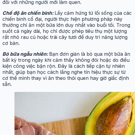
đối với những người mới làm quen.
Chế độ ăn chiến binh:
Lấy cảm hứng từ lối sống của các
chiến binh cổ đại, người thực hiện phương pháp này
thường chỉ ăn một bữa lớn duy nhất vào buổi tối. Trong
suốt cả ngày dài, họ chỉ được phép tiêu thụ một lượng
rất nhỏ rau củ hoặc trái cây tươi để duy trì năng lượng
cơ bản.
Bỏ bữa ngẫu nhiên:
Bạn đơn giản là bỏ qua một bữa ăn
bất kỳ trong ngày khi cảm thấy không đói hoặc do điều
kiện công việc bận rộn. Đây là cách tiếp cận tự nhiên
nhất, giúp bạn học cách lắng nghe tín hiệu thực sự từ
cơ thể mình thay vì ăn theo thói quen hay giờ giấc định
sẵn.