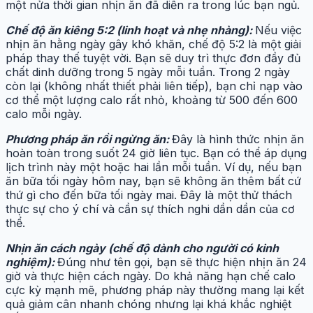
một nửa thời gian nhịn ăn đã diễn ra trong lúc bạn ngủ.
Chế độ ăn kiêng 5:2 (linh hoạt và nhẹ nhàng):
Nếu việc
nhịn ăn hằng ngày gây khó khăn, chế độ 5:2 là một giải
pháp thay thế tuyệt vời. Bạn sẽ duy trì thực đơn đầy đủ
chất dinh dưỡng trong 5 ngày mỗi tuần. Trong 2 ngày
còn lại (không nhất thiết phải liên tiếp), bạn chỉ nạp vào
cơ thể một lượng calo rất nhỏ, khoảng từ 500 đến 600
calo mỗi ngày.
Phương pháp ăn rồi ngừng ăn:
Đây là hình thức nhịn ăn
hoàn toàn trong suốt 24 giờ liên tục. Bạn có thể áp dụng
lịch trình này một hoặc hai lần mỗi tuần. Ví dụ, nếu bạn
ăn bữa tối ngày hôm nay, bạn sẽ không ăn thêm bất cứ
thứ gì cho đến bữa tối ngày mai. Đây là một thử thách
thực sự cho ý chí và cần sự thích nghi dần dần của cơ
thể.
Nhịn ăn cách ngày (chế độ dành cho người có kinh
nghiệm):
Đúng như tên gọi, bạn sẽ thực hiện nhịn ăn 24
giờ và thực hiện cách ngày. Do khả năng hạn chế calo
cực kỳ mạnh mẽ, phương pháp này thường mang lại kết
quả giảm cân nhanh chóng nhưng lại khá khắc nghiệt