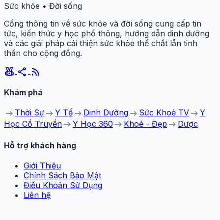
Sức khỏe • Đời sống
Cổng thông tin về sức khỏe và đời sống cung cấp tin
tức, kiến thức y học phổ thông, hướng dẫn dinh dưỡng
và các giải pháp cải thiện sức khỏe thể chất lẫn tinh
thần cho cộng đồng.
social_leaderboard
share
rss_feed
Khám phá
arrow_right_alt
arrow_right_alt
arrow_right_alt
arrow_right_alt
arrow_right_alt
Thời Sự
Y Tế
Dinh Dưỡng
Sức Khoẻ TV
Y
arrow_right_alt
arrow_right_alt
arrow_right_alt
Học Cổ Truyền
Y Học 360
Khoẻ - Đẹp
Dược
Hỗ trợ khách hàng
Giới Thiệu
Chính Sách Bảo Mật
Điều Khoản Sử Dụng
Liên hệ