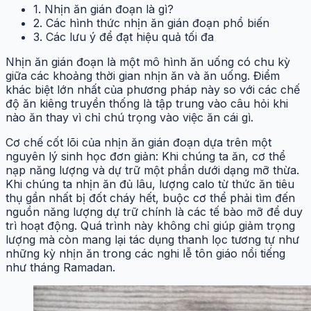
1. Nhịn ăn gián đoạn là gì?
2. Các hình thức nhịn ăn gián đoạn phổ biến
3. Các lưu ý để đạt hiệu quả tối đa
Nhịn ăn gián đoạn là một mô hình ăn uống có chu kỳ
giữa các khoảng thời gian nhịn ăn và ăn uống. Điểm
khác biệt lớn nhất của phương pháp này so với các chế
độ ăn kiêng truyền thống là tập trung vào câu hỏi khi
nào ăn thay vì chỉ chú trọng vào việc ăn cái gì.
Cơ chế cốt lõi của nhịn ăn gián đoạn dựa trên một
nguyên lý sinh học đơn giản: Khi chúng ta ăn, cơ thể
nạp năng lượng và dự trữ một phần dưới dạng mỡ thừa.
Khi chúng ta nhịn ăn đủ lâu, lượng calo từ thức ăn tiêu
thụ gần nhất bị đốt cháy hết, buộc cơ thể phải tìm đến
nguồn năng lượng dự trữ chính là các tế bào mỡ để duy
trì hoạt động. Quá trình này không chỉ giúp giảm trọng
lượng mà còn mang lại tác dụng thanh lọc tương tự như
những kỳ nhịn ăn trong các nghi lễ tôn giáo nổi tiếng
như tháng Ramadan.