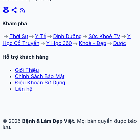
social_leaderboard
share
rss_feed
Khám phá
arrow_right_alt
arrow_right_alt
arrow_right_alt
arrow_right_alt
arrow_right_alt
Thời Sự
Y Tế
Dinh Dưỡng
Sức Khoẻ TV
Y
arrow_right_alt
arrow_right_alt
arrow_right_alt
Học Cổ Truyền
Y Học 360
Khoẻ - Đẹp
Dược
Hỗ trợ khách hàng
Giới Thiệu
Chính Sách Bảo Mật
Điều Khoản Sử Dụng
Liên hệ
© 2026
Bệnh & Làm Đẹp Việt
. Mọi bản quyền được bảo
lưu.