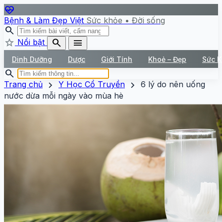
ecg_heart
Bệnh & Làm Đẹp Việt
Sức khỏe • Đời sống
search
star
search
menu
Nổi bật
Dinh Dưỡng
Dược
Giới Tính
Khoẻ – Đẹp
Sức 
search
chevron_right
chevron_right
Trang chủ
Y Học Cổ Truyền
6 lý do nên uống
nước dừa mỗi ngày vào mùa hè