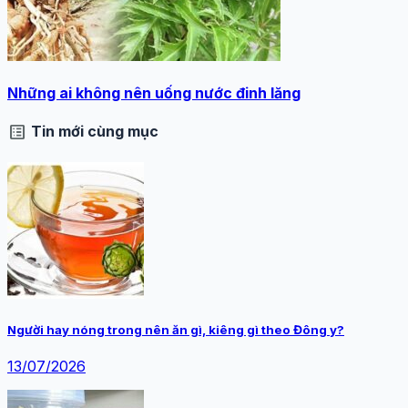
Những ai không nên uống nước đinh lăng
list_alt
Tin mới cùng mục
Người hay nóng trong nên ăn gì, kiêng gì theo Đông y?
13/07/2026