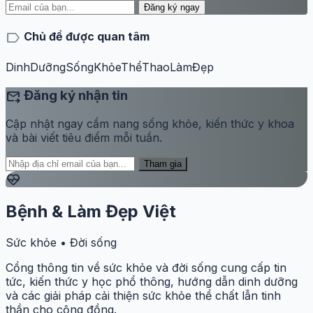
Đăng ký ngay
label
Chủ đề được quan tâm
DinhDưỡng
SốngKhỏe
ThểThao
LàmĐẹp
forward_to_inbox
Đăng ký nhận tin
Cập nhật ngay cẩm nang sống khỏe, kiến thức y khoa
và bài viết tiêu điểm mỗi tuần.
Tham gia
ecg_heart
Bệnh & Làm Đẹp Việt
Sức khỏe • Đời sống
Cổng thông tin về sức khỏe và đời sống cung cấp tin
tức, kiến thức y học phổ thông, hướng dẫn dinh dưỡng
và các giải pháp cải thiện sức khỏe thể chất lẫn tinh
thần cho cộng đồng.