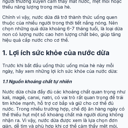
người thường xuyên cảm thấy mất nước, mệt mỏi hoặc
thiếu năng lượng trong mùa hè.
Chính vì vậy, nước dừa đã trở thành thức uống quen
thuộc của nhiều người trong thời tiết nắng nóng. Nên
chọn những quả dừa khoảng 6-7 tháng tuổi, là loại dừa
non có lượng nước cao hơn lượng chất béo, giúp tăng
hiệu quả cấp nước cho cơ thể.
1. Lợi ích sức khỏe của nước dừa
Trước khi bắt đầu uống thức uống mùa hè này mỗi
ngày, hãy xem những lợi ích sức khỏe của nước dừa:
1.1 Nguồn khoáng chất tự nhiên
Nước dừa chứa đầy đủ các khoáng chất quan trọng như
kali, magiê, canxi, natri, có vai trò rất quan trọng để trái
tim khỏe mạnh, hỗ trợ cơ bắp và giữ cho cơ thể đủ
nước. Trong nhiều trường hợp, chế độ ăn hàng ngày có
thể thiếu hụt một số khoáng chất mà người dùng không
nhận ra. Vì vậy, nước dừa được xem là lựa chọn đơn
giản, dễ tìm và phù hợp khi cơ thể cảm thấy mệt mỏi,