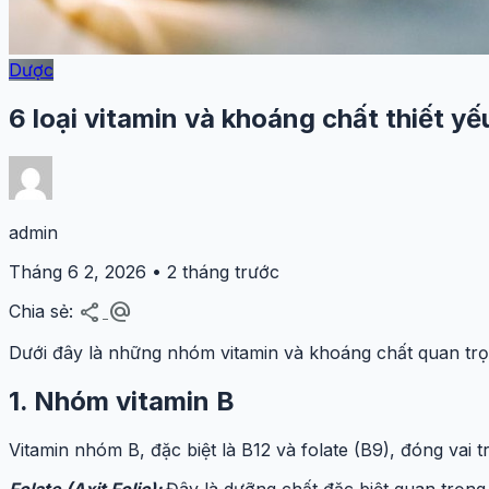
Dược
6 loại vitamin và khoáng chất thiết yế
admin
Tháng 6 2, 2026 • 2 tháng trước
share
alternate_email
Chia sẻ:
Dưới đây là những nhóm vitamin và khoáng chất quan trọ
1. Nhóm vitamin B
Vitamin nhóm B, đặc biệt là B12 và folate (B9), đóng vai 
Folate (Axit Folic):
Đây là dưỡng chất đặc biệt quan trọng