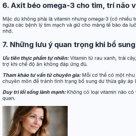
6. Axit béo omega-3 cho tim, trí não v
Mặc dù không phải là vitamin nhưng omega-3 (có nhiều tr
ngừa các bệnh lý tim mạch và giữ cho màng tế bào da lu
nhớ.
7. Những lưu ý quan trọng khi bổ sung
Ưu tiên thực phẩm tự nhiên:
Vitamin từ rau xanh, trái câ
trợ khi chế độ ăn không đáp ứng đủ.
Tham khảo tư vấn từ chuyên gia:
Mỗi cơ thể có một nhu c
chuyên môn để tránh tình trạng bổ sung dư thừa gây áp l
Duy trì lối sống lành mạnh:
Không có loại vitamin nào có
quan.