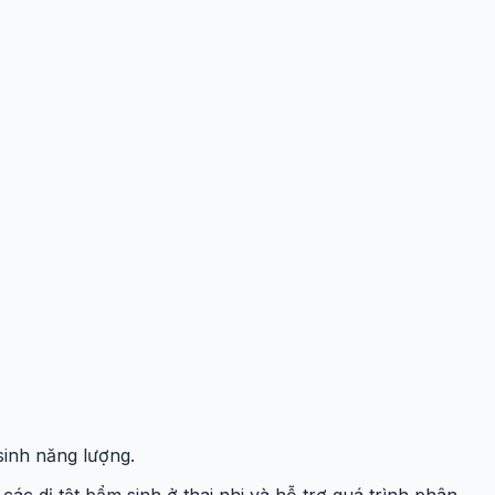
sinh năng lượng.
c dị tật bẩm sinh ở thai nhi và hỗ trợ quá trình phân