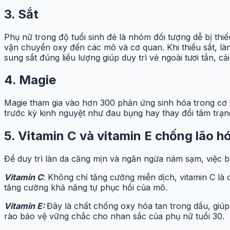
3. Sắt
Phụ nữ trong độ tuổi sinh đẻ là nhóm đối tượng dễ bị thi
vận chuyển oxy đến các mô và cơ quan. Khi thiếu sắt, làn
sung sắt đúng liều lượng giúp duy trì vẻ ngoài tươi tắn, 
4. Magie
Magie tham gia vào hơn 300 phản ứng sinh hóa trong cơ t
trước kỳ kinh nguyệt như đau bụng hay thay đổi tâm trạn
5. Vitamin C và vitamin E chống lão h
Để duy trì làn da căng mịn và ngăn ngừa nám sạm, việc bả
Vitamin C
: Không chỉ tăng cường miễn dịch, vitamin C là 
tăng cường khả năng tự phục hồi của mô.
Vitamin E:
Đây là chất chống oxy hóa tan trong dầu, giúp
rào bảo vệ vững chắc cho nhan sắc của phụ nữ tuổi 30.