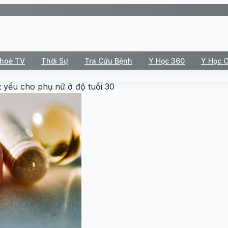
Khoẻ TV
Thời Sự
Tra Cứu Bệnh
Y Học 360
Y Học 
ết yếu cho phụ nữ ở độ tuổi 30