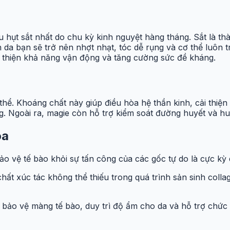
ếu hụt sắt nhất do chu kỳ kinh nguyệt hàng tháng. Sắt là t
 da bạn sẽ trở nên nhợt nhạt, tóc dễ rụng và cơ thể luôn t
cải thiện khả năng vận động và tăng cường sức đề kháng.
hể. Khoáng chất này giúp điều hòa hệ thần kinh, cải thiện 
g. Ngoài ra, magie còn hỗ trợ kiểm soát đường huyết và hu
óa
o vệ tế bào khỏi sự tấn công của các gốc tự do là cực kỳ 
chất xúc tác không thể thiếu trong quá trình sản sinh coll
 bảo vệ màng tế bào, duy trì độ ẩm cho da và hỗ trợ chức