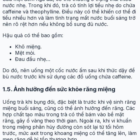
nước nhẹ. Trong khi đó, trà có tính lợi tiểu nhẹ do chứa
caffeine và theophylline. Điều này có thể khiến cơ thể đi
tiểu nhiều hơn và làm tình trạng mất nước buổi sáng trở
nên rõ rệt hơn nếu không bổ sung đủ nước.
Hậu quả có thể bao gồm:
Khô miệng.
Mệt mỏi.
Đau đầu nhẹ…
Do đó, nên uống một cốc nước ấm sau khi thức dậy để
bù nước trước khi sử dụng các đồ uống chứa caffeine.
1.5.
Ảnh hưởng đến sức khỏe răng miệng
Uống trà khi bụng đói, đặc biệt là trước khi vệ sinh răng
miệng buổi sáng, cũng có thể ảnh hưởng đến răng. Các
hợp chất tạo màu trong trà có thể bám vào bề mặt
răng, gây ố vàng theo thời gian. Ngoài ra, khi vi khuẩn
trong miệng phân hủy đường còn sót lại từ tối hôm
trước, mức axit trong khoang miệng có thể tăng lên, làm
men răng dễ bị tổn thương hơn.