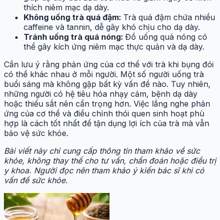
thích niêm mạc dạ dày.
Không uống trà quá đậm:
Trà quá đậm chứa nhiều
caffeine và tannin, dễ gây khó chịu cho dạ dày.
Tránh uống trà quá nóng:
Đồ uống quá nóng có
thể gây kích ứng niêm mạc thực quản và dạ dày.
Cần lưu ý rằng phản ứng của cơ thể với trà khi bụng đói
có thể khác nhau ở mỗi người. Một số người uống trà
buổi sáng mà không gặp bất kỳ vấn đề nào. Tuy nhiên,
những người có hệ tiêu hóa nhạy cảm, bệnh dạ dày
hoặc thiếu sắt nên cẩn trọng hơn. Việc lắng nghe phản
ứng của cơ thể và điều chỉnh thói quen sinh hoạt phù
hợp là cách tốt nhất để tận dụng lợi ích của trà mà vẫn
bảo vệ sức khỏe.
Bài viết này chỉ cung cấp thông tin tham khảo về sức
khỏe, không thay thế cho tư vấn, chẩn đoán hoặc điều trị
y khoa. Người đọc nên tham khảo ý kiến bác sĩ khi có
vấn đề sức khỏe.