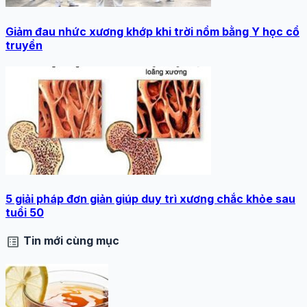
Giảm đau nhức xương khớp khi trời nồm bằng Y học cổ
truyền
5 giải pháp đơn giản giúp duy trì xương chắc khỏe sau
tuổi 50
list_alt
Tin mới cùng mục