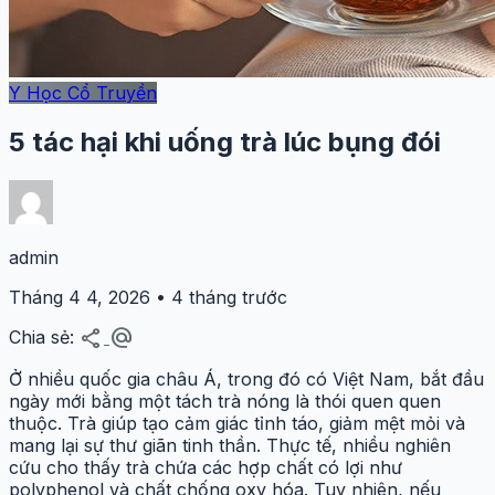
Y Học Cổ Truyền
5 tác hại khi uống trà lúc bụng đói
admin
Tháng 4 4, 2026 • 4 tháng trước
share
alternate_email
Chia sẻ:
Ở nhiều quốc gia châu Á, trong đó có Việt Nam, bắt đầu
ngày mới bằng một tách trà nóng là thói quen quen
thuộc. Trà giúp tạo cảm giác tỉnh táo, giảm mệt mỏi và
mang lại sự thư giãn tinh thần. Thực tế, nhiều nghiên
cứu cho thấy trà chứa các hợp chất có lợi như
polyphenol và chất chống oxy hóa. Tuy nhiên, nếu