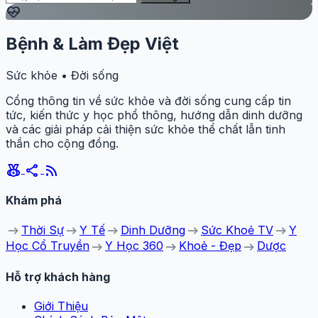
ecg_heart
Bệnh & Làm Đẹp Việt
Sức khỏe • Đời sống
Cổng thông tin về sức khỏe và đời sống cung cấp tin
tức, kiến thức y học phổ thông, hướng dẫn dinh dưỡng
và các giải pháp cải thiện sức khỏe thể chất lẫn tinh
thần cho cộng đồng.
social_leaderboard
share
rss_feed
Khám phá
arrow_right_alt
arrow_right_alt
arrow_right_alt
arrow_right_alt
arrow_right_alt
Thời Sự
Y Tế
Dinh Dưỡng
Sức Khoẻ TV
Y
arrow_right_alt
arrow_right_alt
arrow_right_alt
Học Cổ Truyền
Y Học 360
Khoẻ - Đẹp
Dược
Hỗ trợ khách hàng
Giới Thiệu