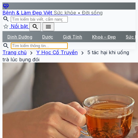
ecg_heart
Bệnh & Làm Đẹp Việt
Sức khỏe • Đời sống
search
star
search
menu
Nổi bật
Dinh Dưỡng
Dược
Giới Tính
Khoẻ – Đẹp
Sức 
search
chevron_right
chevron_right
Trang chủ
Y Học Cổ Truyền
5 tác hại khi uống
trà lúc bụng đói