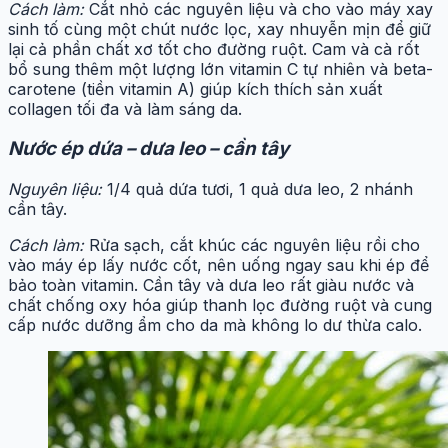
Cách làm:
Cắt nhỏ các nguyên liệu và cho vào máy xay
sinh tố cùng một chút nước lọc, xay nhuyễn mịn để giữ
lại cả phần chất xơ tốt cho đường ruột. Cam và cà rốt
bổ sung thêm một lượng lớn vitamin C tự nhiên và beta-
carotene (tiền vitamin A) giúp kích thích sản xuất
collagen tối đa và làm sáng da.
Nước ép dứa – dưa leo – cần tây
Nguyên liệu:
1/4 quả dứa tươi, 1 quả dưa leo, 2 nhánh
cần tây.
Cách làm:
Rửa sạch, cắt khúc các nguyên liệu rồi cho
vào máy ép lấy nước cốt, nên uống ngay sau khi ép để
bảo toàn vitamin. Cần tây và dưa leo rất giàu nước và
chất chống oxy hóa giúp thanh lọc đường ruột và cung
cấp nước dưỡng ẩm cho da mà không lo dư thừa calo.