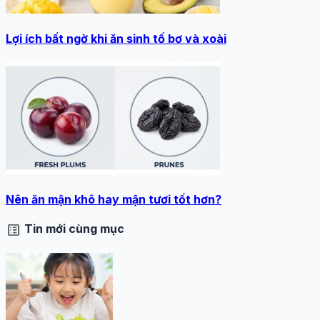
Lợi ích bất ngờ khi ăn sinh tố bơ và xoài
Nên ăn mận khô hay mận tươi tốt hơn?
list_alt
Tin mới cùng mục