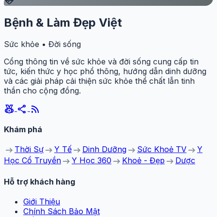
ecg_heart
Bệnh & Làm Đẹp Việt
Sức khỏe • Đời sống
Cổng thông tin về sức khỏe và đời sống cung cấp tin
tức, kiến thức y học phổ thông, hướng dẫn dinh dưỡng
và các giải pháp cải thiện sức khỏe thể chất lẫn tinh
thần cho cộng đồng.
social_leaderboard
share
rss_feed
Khám phá
arrow_right_alt
arrow_right_alt
arrow_right_alt
arrow_right_alt
arrow_right_alt
Thời Sự
Y Tế
Dinh Dưỡng
Sức Khoẻ TV
Y
arrow_right_alt
arrow_right_alt
arrow_right_alt
Học Cổ Truyền
Y Học 360
Khoẻ - Đẹp
Dược
Hỗ trợ khách hàng
Giới Thiệu
Chính Sách Bảo Mật