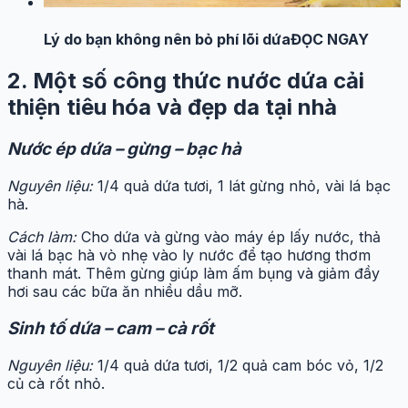
Lý do bạn không nên bỏ phí lõi dứa
ĐỌC NGAY
2. Một số công thức nước dứa cải
thiện tiêu hóa và đẹp da tại nhà
Nước ép dứa – gừng – bạc hà
Nguyên liệu:
1/4 quả dứa tươi, 1 lát gừng nhỏ, vài lá bạc
hà.
Cách làm:
Cho dứa và gừng vào máy ép lấy nước, thả
vài lá bạc hà vò nhẹ vào ly nước để tạo hương thơm
thanh mát. Thêm gừng giúp làm ấm bụng và giảm đầy
hơi sau các bữa ăn nhiều dầu mỡ.
Sinh tố dứa – cam – cà rốt
Nguyên liệu:
1/4 quả dứa tươi, 1/2 quả cam bóc vỏ, 1/2
củ cà rốt nhỏ.