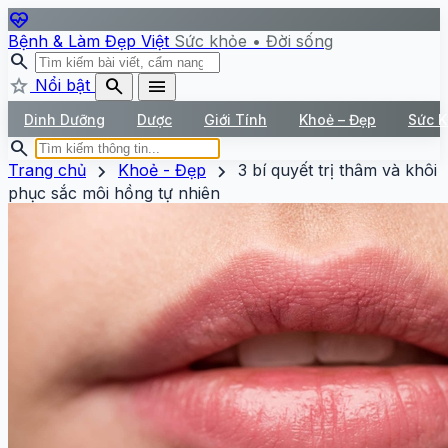
ecg_heart
Bệnh & Làm Đẹp Việt
Sức khỏe • Đời sống
search
star
search
menu
Nổi bật
Dinh Dưỡng
Dược
Giới Tính
Khoẻ – Đẹp
Sức 
search
chevron_right
chevron_right
Trang chủ
Khoẻ - Đẹp
3 bí quyết trị thâm và khôi
phục sắc môi hồng tự nhiên