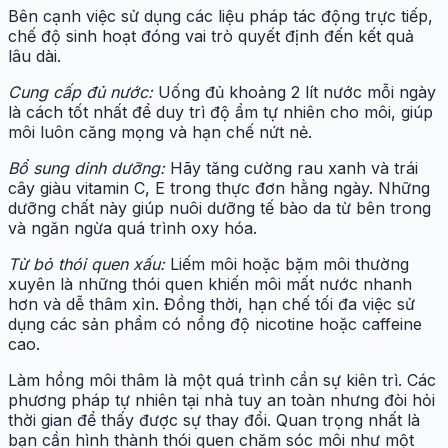
Bên cạnh việc sử dụng các liệu pháp tác động trực tiếp,
chế độ sinh hoạt đóng vai trò quyết định đến kết quả
lâu dài.
Cung cấp đủ nước:
Uống đủ khoảng 2 lít nước mỗi ngày
là cách tốt nhất để duy trì độ ẩm tự nhiên cho môi, giúp
môi luôn căng mọng và hạn chế nứt nẻ.
Bổ sung dinh dưỡng:
Hãy tăng cường rau xanh và trái
cây giàu vitamin C, E trong thực đơn hằng ngày. Những
dưỡng chất này giúp nuôi dưỡng tế bào da từ bên trong
và ngăn ngừa quá trình oxy hóa.
Từ bỏ thói quen xấu:
Liếm môi hoặc bặm môi thường
xuyên là những thói quen khiến môi mất nước nhanh
hơn và dễ thâm xỉn. Đồng thời, hạn chế tối đa việc sử
dụng các sản phẩm có nồng độ nicotine hoặc caffeine
cao.
Làm hồng môi thâm là một quá trình cần sự kiên trì. Các
phương pháp tự nhiên tại nhà tuy an toàn nhưng đòi hỏi
thời gian để thấy được sự thay đổi. Quan trọng nhất là
bạn cần hình thành thói quen chăm sóc môi như một