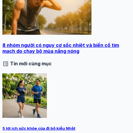
8 nhóm người có nguy cơ sốc nhiệt và biến cố tim
mạch do chạy bộ mùa nắng nóng
list_alt
Tin mới cùng mục
5 lợi ích sức khỏe của đi bộ kiểu Nhật