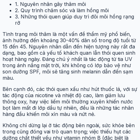
1. Nguyên nhân gây thâm môi
2. Quy trình chăm sóc và làm hồng môi
3. Những thói quen giúp duy trì đôi môi hồng rạng
rỡ
Tình trạng môi thâm là một vấn đề thẩm mỹ phổ biến,
ảnh hưởng đến khoảng 30-40% dân số trong độ tuổi từ
15 đến 45. Nguyên nhân dẫn đến hiện tượng này rất đa
dạng, bao gồm cả yếu tố khách quan lẫn thói quen sinh
hoạt hàng ngày. Đáng chú ý nhất là tác động từ tia UV
trong ánh nắng mặt trời, khi không có lớp bảo vệ như
son dưỡng SPF, môi sẽ tăng sinh melanin dẫn đến sạm
màu.
Bên cạnh đó, các thói quen xấu như hút thuốc lá, với sự
tác động của nicotine và nhiệt độ cao, làm giảm lưu
thông oxy, hay việc liếm môi thường xuyên khiến nước
bọt làm mất đi lớp dầu tự nhiên, đều là những tác nhân
hàng đầu khiến môi xỉn màu và nứt nẻ.
Không chỉ dừng lại ở tác động bên ngoài, sức khỏe bên
trong cũng đóng vai trò quan trọng; việc thiếu hụt các
dưỡng chất thiết yếu như vitamin nhóm B (đặc biệt là