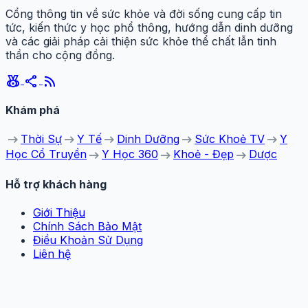
Cổng thông tin về sức khỏe và đời sống cung cấp tin
tức, kiến thức y học phổ thông, hướng dẫn dinh dưỡng
và các giải pháp cải thiện sức khỏe thể chất lẫn tinh
thần cho cộng đồng.
social_leaderboard
share
rss_feed
Khám phá
arrow_right_alt
arrow_right_alt
arrow_right_alt
arrow_right_alt
arrow_right_alt
Thời Sự
Y Tế
Dinh Dưỡng
Sức Khoẻ TV
Y
arrow_right_alt
arrow_right_alt
arrow_right_alt
Học Cổ Truyền
Y Học 360
Khoẻ - Đẹp
Dược
Hỗ trợ khách hàng
Giới Thiệu
Chính Sách Bảo Mật
Điều Khoản Sử Dụng
Liên hệ