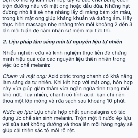
trộn đường nâu với mật ong hoặc dầu dừa. Những hạt
đường nhỏ li ti sẽ nhẹ nhàng lấy đi mảng bám xỉn màu,
trong khi mật ong giúp kháng khuẩn và dưỡng ẩm. Hãy
thực hiện massage nhẹ nhàng trên môi khoảng 2 đến 3
lần mỗi tuần để cảm nhận sự mềm mại tức thì.
2. Liệu pháp làm sáng môi từ nguyên liệu tự nhiên
Nhiều nghiên cứu và kinh nghiệm thực tiễn đã chứng
minh hiệu quả của các nguyên liệu thiên nhiên trong
việc ức chế melanin:
Chanh và mật ong:
Acid citric trong chanh có khả năng
làm sáng da tự nhiên. Khi kết hợp với mật ong, hỗn hợp
này vừa giúp giảm thâm vừa ngăn ngừa tình trạng môi
khô nứt. Tuy nhiên, chanh có tính acid, bạn chỉ nên
thoa một lớp mỏng và rửa sạch sau khoảng 10 phút.
Nước ép lựu:
Lựu chứa hợp chất punicalagins có tác
dụng ức chế sản sinh melanin. Trộn một ít nước ép lựu
với sữa tươi không đường và thoa lên môi hằng ngày sẽ
giúp cải thiện sắc tố môi rõ rệt.